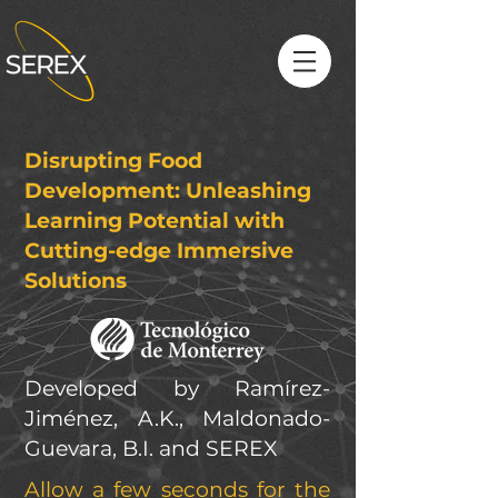
Disrupting Food
Development: Unleashing
Learning Potential with
Cutting-edge Immersive
Solutions
Developed by Ramírez-
Jiménez, A.K., Maldonado-
Guevara, B.I. and SEREX
Allow a few seconds for the