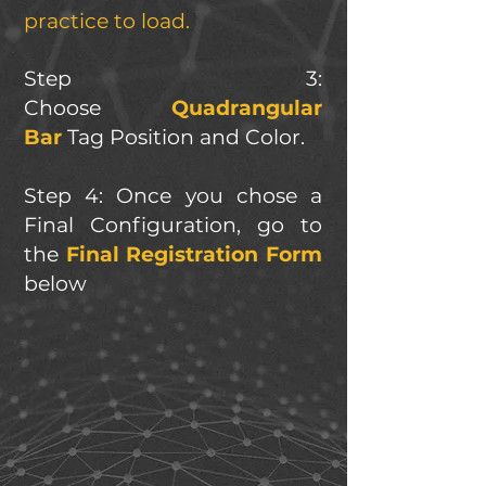
practice to load.
Step 3:
Choose
Quadrangular
Bar
Tag Position and Color.
Step 4: Once you chose a
Final Configuration, go to
the
Final Registration Form
below