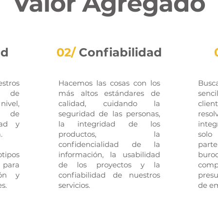
Valor Agregado
ad
02/
Confiabilidad
tros
Hacemos las cosas con los
Busc
s de
más altos estándares de
senci
nivel,
calidad, cuidando la
clie
d de
seguridad de las personas,
resol
dad y
la integridad de los
inte
.
productos, la
solo
confidencialidad de la
parte
tipos
información, la usabilidad
bu
 para
de los proyectos y la
com
ión y
confiabilidad de nuestros
presu
es.
servicios.
de e